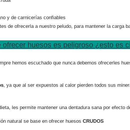
cruda
o y de carnicerías confiables
es de ofrecerla a nuestro peludo, para mantener la carga ba
 ofrecer huesos es peligroso ¿esto es c
mpre hemos escuchado que nunca debemos ofrecerles huesos 
os
, ya que al ser expuestos al calor pierden todos sus mine
ieta, les permite mantener una dentadura sana por efecto de
ión natural se base en ofrecer huesos
CRUDOS