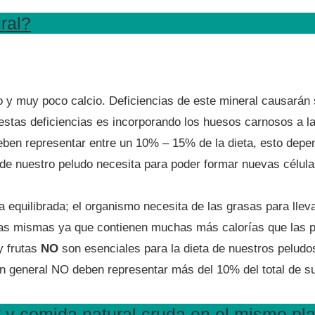
ral?
ro y muy poco calcio. Deficiencias de este mineral causarán
estas deficiencias es incorporando los huesos carnosos a la
eben representar entre un 10% – 15% de la dieta, esto depe
 de nuestro peludo necesita para poder formar nuevas célu
a equilibrada; el organismo necesita de las grasas para l
 las mismas ya que contienen muchas más calorías que las p
y frutas
NO
son esenciales para la dieta de nuestros peludo
 general NO deben representar más del 10% del total de su
y comida natural cruda en el mismo pl