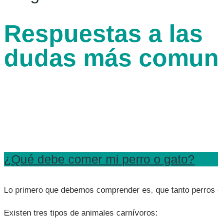
Respuestas a las
dudas más comun
Cuando nos enfrentamos a lo desconocido, es normal tener mu
veterinarios aún no están familiarizados con ella. Así que m
Para ayudar a más personas, he recopilado las respuestas a
¿Qué debe comer mi perro o gato?
Lo primero que debemos comprender es, que tanto perros c
Existen tres tipos de animales carnívoros: