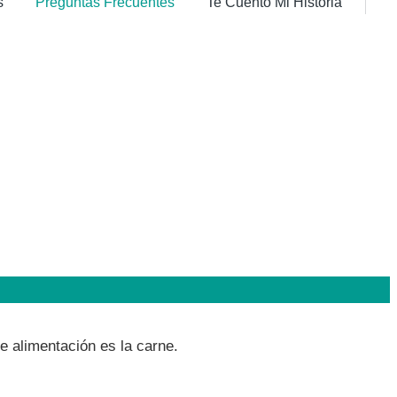
s
Preguntas Frecuentes
Te Cuento Mi Historia
ación natural para nuestros peludos, ya que muchos
 alimentación es la carne.