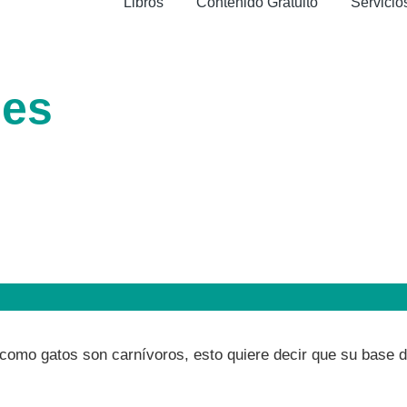
Libros
Contenido Gratuito
Servicio
es
chas preguntas. Este es especialmente el caso con la aliment
ucha gente busca respuestas en páginas web o redes sociales.
 las preguntas más comunes que me hacen:
omo gatos son carnívoros, esto quiere decir que su base de