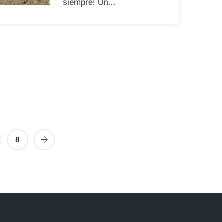
siempre! Un...
8